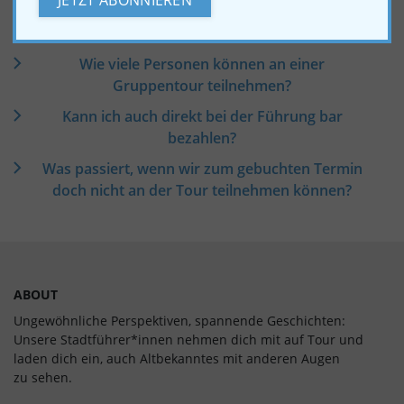
GRUPPENBUCHUNGEN
Wie viele Personen können an einer
Gruppentour teilnehmen?
Kann ich auch direkt bei der Führung bar
bezahlen?
Was passiert, wenn wir zum gebuchten Termin
doch nicht an der Tour teilnehmen können?
ABOUT
Ungewöhnliche Perspektiven, spannende Geschichten:
Unsere Stadtführer*innen nehmen dich mit auf Tour und
laden dich ein, auch Alt­bekan­ntes mit anderen Augen
zu sehen.