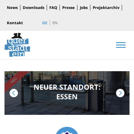
News
Downloads
FAQ
Presse
Jobs
Projektarchiv
Kontakt
DE
EN
Men
NEUER STANDORT:
ESSEN
Zurück
Vor