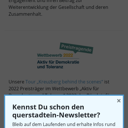
Engagement und ihren Beitrag zur
Weiterentwicklung der Gesellschaft und deren
Zusammenhalt.
Unsere
Tour „Kreuzberg behind the scenes“
ist
2022 Preisträger im Wettbewerb „Aktiv für
Demokratie und Toleranz“ 2022 des Bündnis für
×
Demokratie und Toleranz (BfDT).
Kennst Du schon den
querstadtein-Newsletter?
Bleib auf dem Laufenden und erhalte Infos rund