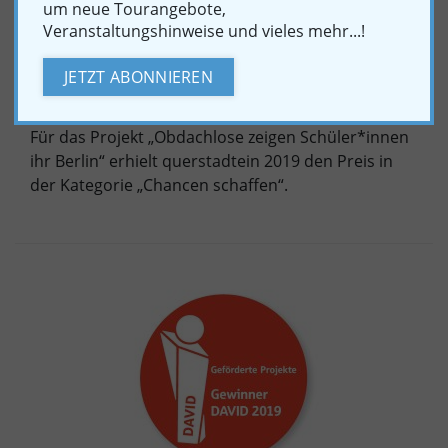
um neue Tourangebote,
Veranstaltungshinweise und vieles mehr...!
JETZT ABONNIEREN
Der Deutsche Engagementpreis ist der Dachpreis
für bürgerschaftliches Engagement in Deutschland.
Für das Projekt „Obdachlose zeigen Schüler*innen
ihr Berlin“ erhielt querstadtein 2019 den Preis in
der Kategorie „Chancen schaffen“.