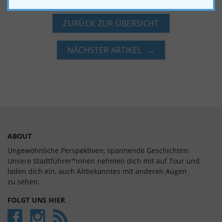
ZURÜCK ZUR ÜBERSICHT
NÄCHSTER ARTIKEL
ABOUT
Ungewöhnliche Perspektiven, spannende Geschichten:
Unsere Stadtführer*innen nehmen dich mit auf Tour und
laden dich ein, auch Alt­bekan­ntes mit anderen Augen
zu sehen.
FOLGT UNS HIER