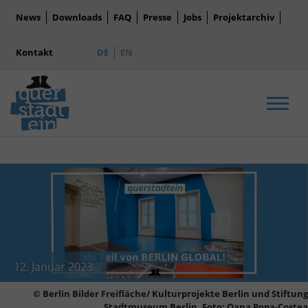
News
Downloads
FAQ
Presse
Jobs
Projektarchiv
Kontakt
DE
EN
Men
12. Januar 2023
© Berlin Bilder Freifläche/ Kulturprojekte Berlin und Stiftung
Stadtmuseum Berlin, Foto: Oana Popa-Costea