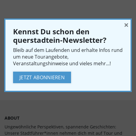
×
Kennst Du schon den
VORHERIGER ARTIKEL
querstadtein-Newsletter?
ZURÜCK ZUR ÜBERSICHT
Bleib auf dem Laufenden und erhalte Infos rund
um neue Tourangebote,
Veranstaltungshinweise und vieles mehr...!
NÄCHSTER ARTIKEL
JETZT ABONNIEREN
ABOUT
Ungewöhnliche Perspektiven, spannende Geschichten:
Unsere Stadtführer*innen nehmen dich mit auf Tour und