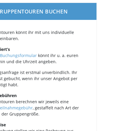
RUPPENTOUREN BUCHEN
touren könnt ihr mit uns individuelle
einbaren.
iert’s
Buchungsformular
könnt ihr u. a. euren
in und die Uhrzeit angeben.
sanfrage ist erstmal unverbindlich. Ihr
est gebucht, wenn ihr unser Angebot per
tigt habt.
gebühren
touren berechnen wir jeweils eine
eilnahmegebühr
, gestaffelt nach Art der
 der Gruppengröße.
ise
chung stellen wir eine Rechnung aus,