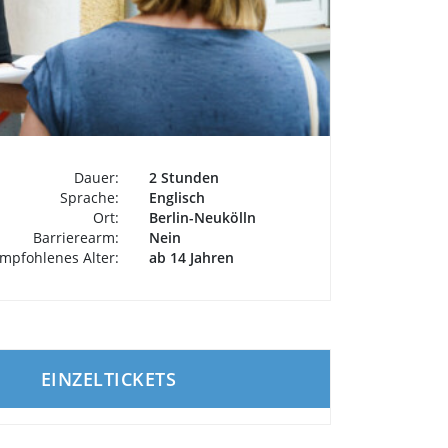
Dauer:
2 Stunden
Sprache:
Englisch
Ort:
Berlin-Neukölln
Barrierearm:
Nein
mpfohlenes Alter:
ab 14 Jahren
EINZELTICKETS