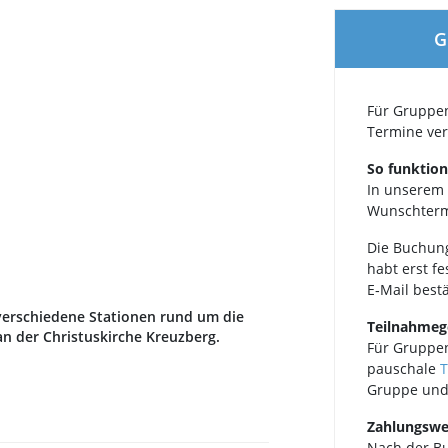
G
Für Gruppen
Termine ver
So funktion
In unserem
Wunschterm
Die Buchung
habt erst f
E‑Mail bestä
verschiedene Stationen rund um die
Teilnahme
 der Christuskirche Kreuzberg.
Für Gruppen
pauschale
T
Gruppe und
Zahlungswe
Nach der Bu