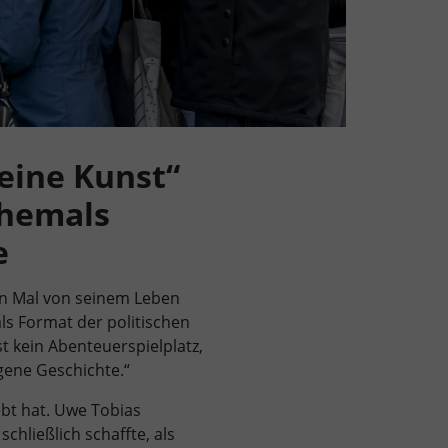
 eine Kunst“
ehemals
e
n Mal von seinem Leben
ls Format der politischen
st kein Abenteuerspielplatz,
gene Geschichte.“
bt hat. Uwe Tobias
chließlich schaffte, als